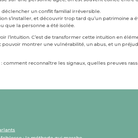
déclencher un conflit familial irréversible.
uation s’installer, et découvrir trop tard qu’un patrimoine a
u que la personne a été isolée.
ir l’intuition. C’est de transformer cette intuition en élé
faut pouvoir montrer une vulnérabilité, un abus, et un préju
e : comment reconnaître les signaux, quelles preuves ras
arlants
aiblesse : la méthode qui marche