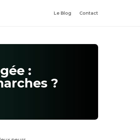
Le Blog
Contact
gée :
marches ?
deux peurs.