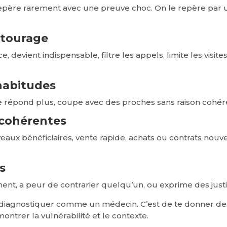
se repère rarement avec une preuve choc. On le repère pa
tourage
, devient indispensable, filtre les appels, limite les visit
habitudes
 ne répond plus, coupe avec des proches sans raison cohér
ncohérentes
veaux bénéficiaires, vente rapide, achats ou contrats nouve
s
t, a peur de contrarier quelqu’un, ou exprime des justif
de diagnostiquer comme un médecin. C’est de te donner des
ontrer la vulnérabilité et le contexte.