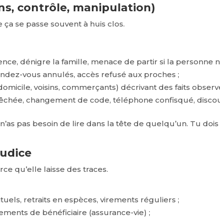
ons, contrôle, manipulation)
ue ça se passe souvent à huis clos.
e, dénigre la famille, menace de partir si la personne n’
rendez-vous annulés, accès refusé aux proches ;
domicile, voisins, commerçants) décrivant des faits observé
mpêchée, changement de code, téléphone confisqué, discour
Tu n’as pas besoin de lire dans la tête de quelqu’un. Tu do
judice
rce qu’elle laisse des traces.
els, retraits en espèces, virements réguliers ;
ments de bénéficiaire (assurance-vie) ;