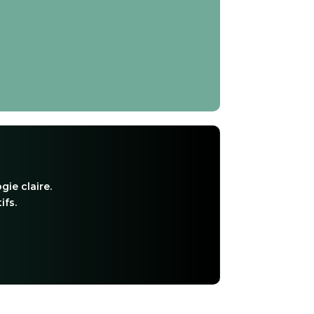
gie claire.
ifs.