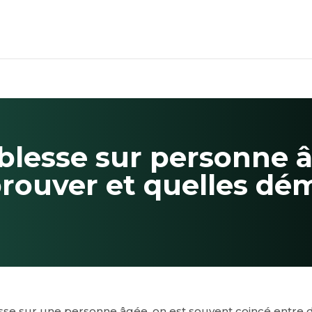
blesse sur personne â
ouver et quelles dé
se sur une personne âgée, on est souvent coincé entre 