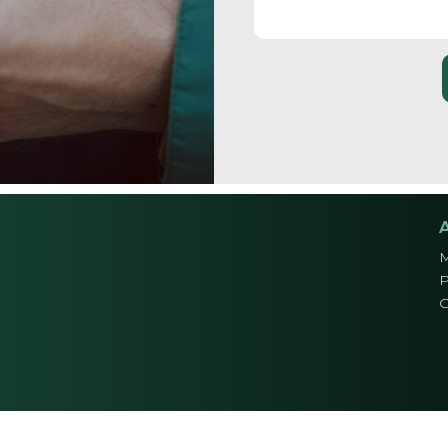
M
P
G