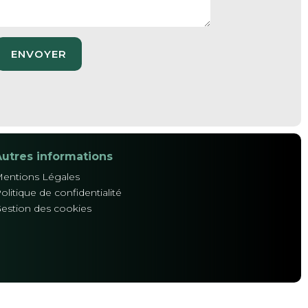
ENVOYER
Autres informations
entions Légales
olitique de confidentialité
estion des cookies