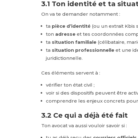
3.1 Ton identité et ta situa
On va te demander notamment :
ta
pièce d’identité
(ou un extrait Kbis 
ton
adresse
et tes coordonnées compl
ta
situation familiale
(célibataire, mari
ta
situation professionnelle
et une id
juridictionnelle.
Ces éléments servent à :
vérifier ton état civil ;
voir si des dispositifs peuvent être acti
comprendre les enjeux concrets pour to
3.2 Ce qui a déjà été fait
Ton avocat va aussi vouloir savoir si :
tu as déjà reçu des
courriers officiels