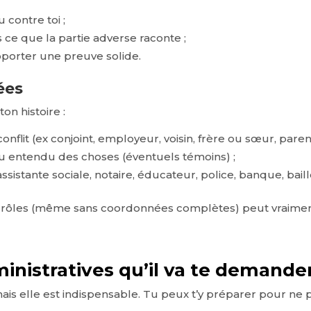
 contre toi ;
 ce que la partie adverse raconte ;
pporter une preuve solide.
ées
on histoire :
nflit (ex conjoint, employeur, voisin, frère ou sœur, parent,
ou entendu des choses (éventuels témoins) ;
sistante sociale, notaire, éducateur, police, banque, baille
e rôles (même sans coordonnées complètes) peut vraiment
ministratives qu’il va te demande
 mais elle est indispensable. Tu peux t’y préparer pour n