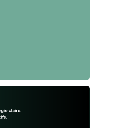
gie claire.
ifs.