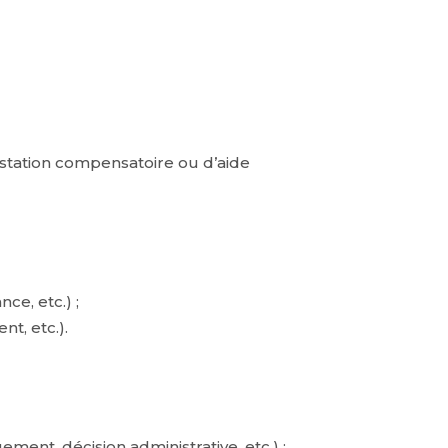
estation compensatoire ou d’aide
ce, etc.) ;
t, etc.).
ent, décision administrative, etc.) ;