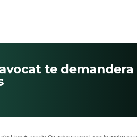
 avocat te demandera 
s
’est jamais anodin. On arrive souvent avec le ventre noué