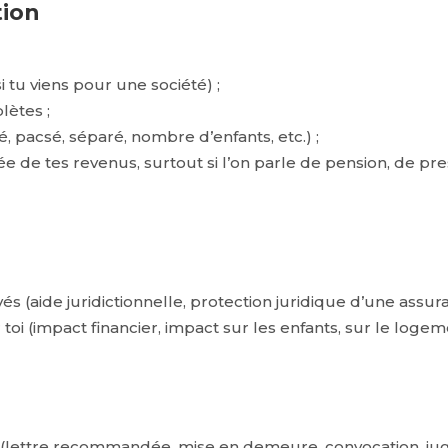
tion
si tu viens pour une société) ;
ètes ;
é, pacsé, séparé, nombre d’enfants, etc.) ;
ée de tes revenus, surtout si l’on parle de pension, de pr
vés (aide juridictionnelle, protection juridique d’une assuran
i (impact financier, impact sur les enfants, sur le logemen
(lettre recommandée, mise en demeure, convocation, jugem