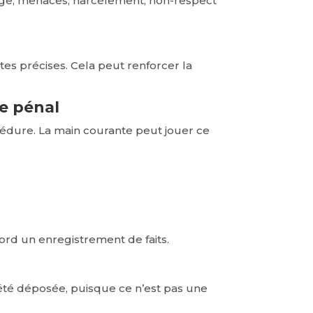
apage, menaces, harcèlement, non-respect
ates précises. Cela peut renforcer la
le pénal
dure. La main courante peut jouer ce
ord un enregistrement de faits.
été déposée, puisque ce n’est pas une