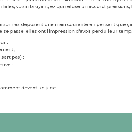
miliales, voisin bruyant, ex qui refuse un accord, pression
ersonnes déposent une main courante en pensant que ça
ne se passe, elles ont l’impression d’avoir perdu leur temp
ur :
ement ;
 sert pas) ;
euve ;
otamment devant un juge.