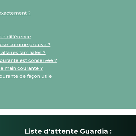
 exactement ?
aie différence
chose comme preuve ?
affaires familiales ?
urante est conservée ?
sa main courante ?
rante de façon utile
Liste d’attente Guardia :