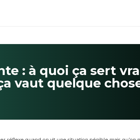
te : à quoi ça sert vr
ça vaut quelque chos
er réflexe quand on vit une situation pénible mais qu’on n