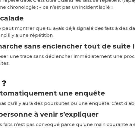
n repère daté. C’est utile quand les faits se répètent (t
 chronologie : « ce n’est pas un incident isolé ».
scalade
te peut montrer que tu avais déjà signalé des faits à des d
nd il y a une répétition.
marche sans enclencher tout de suite 
oser une trace sans déclencher immédiatement une procé
ites.
 ?
automatiquement une enquête
as qu’il y aura des poursuites ou une enquête. C’est d’ab
 personne à venir s’expliquer
s faits n’est pas convoqué parce qu’une main courante a 