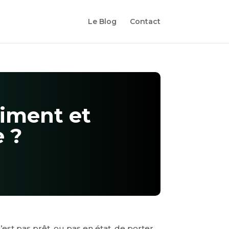
Le Blog
Contact
aiment et
e ?
’est pas prêt, ou pas en état, de porter